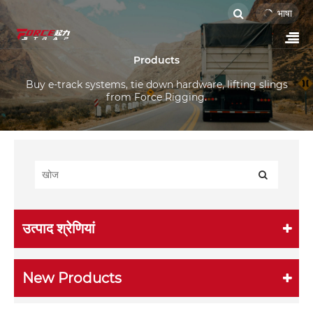
भाषा
Products
Buy e-track systems, tie down hardware, lifting slings
from Force Rigging.
उत्पाद श्रेणियां
New Products