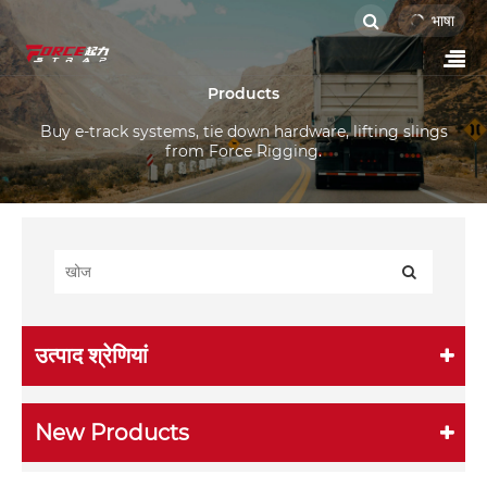
भाषा
Products
Buy e-track systems, tie down hardware, lifting slings
from Force Rigging.
उत्पाद श्रेणियां
New Products